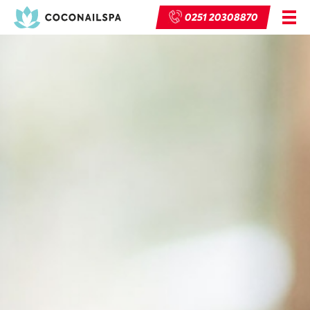
0251 20308870