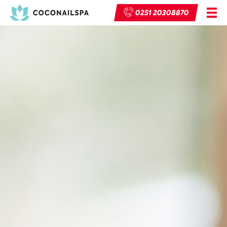
0251 20308870