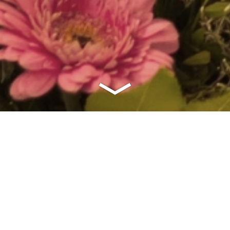
online casino live stream fztw
martingale roulette strategieSobald ich passende