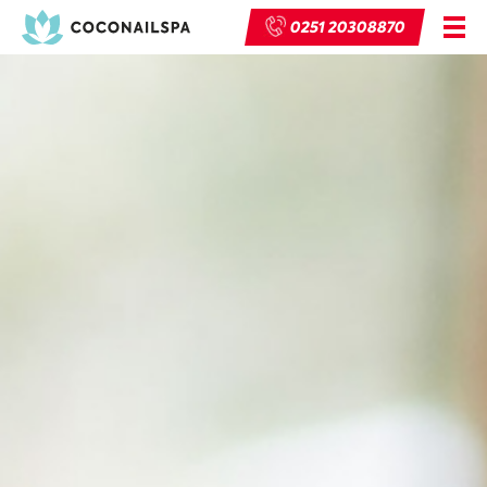
0251 20308870