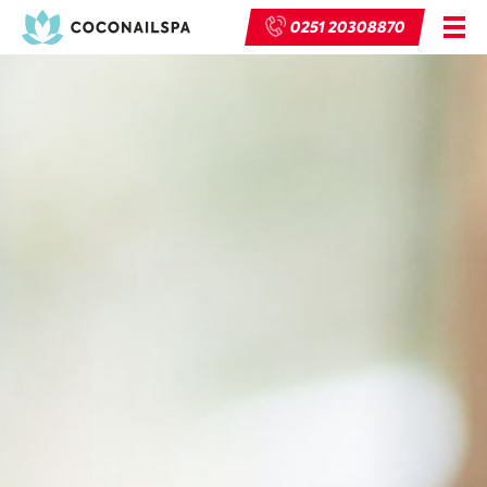
0251 20308870