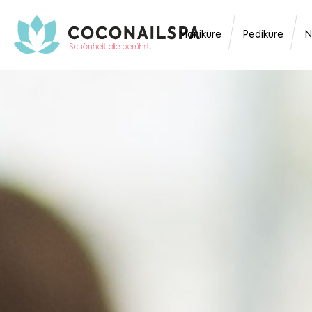
Maniküre
Pediküre
N