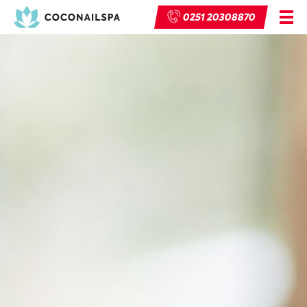
0251 20308870