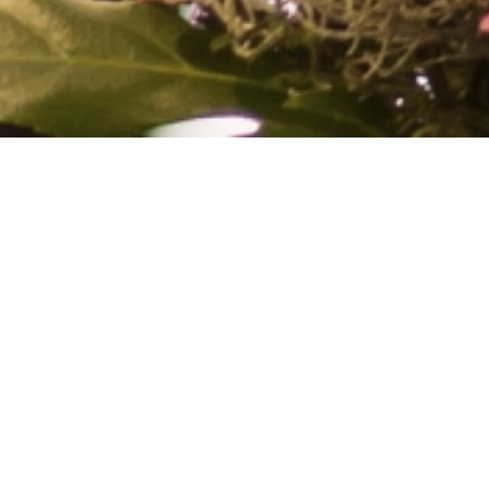
COCONAILSP
how to plant blazin