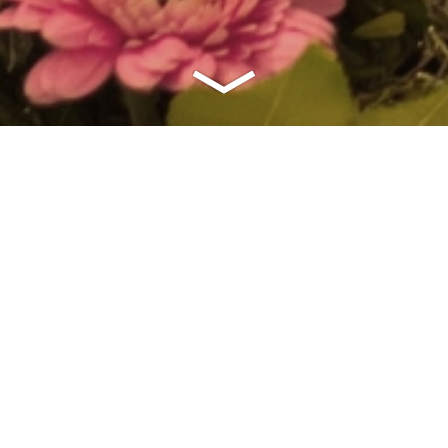
A
arbeitet ausschließlich mit Qualitätsprodukten von:
g star bulbs pyls