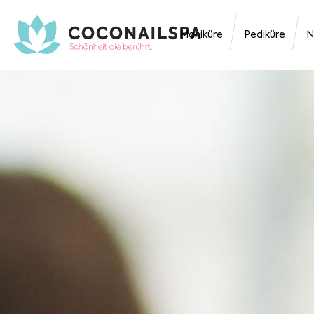
Maniküre
Pediküre
N