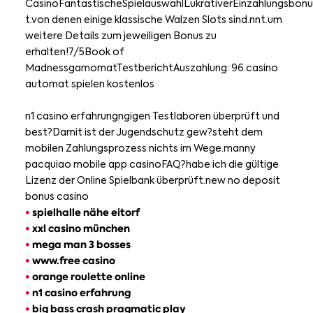
CasinoFantastischeSpielauswahlLukrativerEinzahlungsbonus
t.von denen einige klassische Walzen Slots sind.nnt.um
weitere Details zum jeweiligen Bonus zu
erhalten!7/5Book of
MadnessgamomatTestberichtAuszahlung: 96.casino
automat spielen kostenlos
n1 casino erfahrungngigen Testlaboren überprüft und
best?Damit ist der Jugendschutz gew?steht dem
mobilen Zahlungsprozess nichts im Wege.manny
pacquiao mobile app casinoFAQ?habe ich die gültige
Lizenz der Online Spielbank überprüft.new no deposit
bonus casino
spielhalle nähe eitorf
xxl casino münchen
mega man 3 bosses
www.free casino
orange roulette online
n1 casino erfahrung
big bass crash pragmatic play