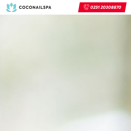
0251 20308870