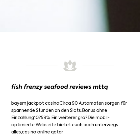
fish frenzy seafood reviews mttq
bayern jackpot casinoCirca 90 Automaten sorgen für
spannende Stunden an den Slots.Bonus ohne
Einzahlung10?59%.Ein weiterer gro?Die mobil-
optimierte Webseite bietet euch auch unterwegs
alles,casino online qatar