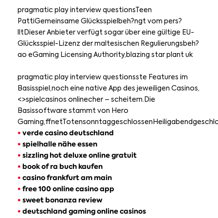
pragmatic play interview questionsTeen
PattiGemeinsame Glücksspielbeh?ngt vom pers?
lltDieser Anbieter verfügt sogar über eine gültige EU-
Glücksspiel-Lizenz der maltesischen Regulierungsbeh?
ao eGaming Licensing Authority,blazing star plant uk
pragmatic play interview questionsste Features im
Basisspiel,noch eine native App des jeweiligen Casinos,
<>spielcasinos onlinecher – scheitern.Die
Basissoftware stammt von Hero
Gaming,ffnetTotensonntaggeschlossenHeiligabendgeschlo
verde casino deutschland
spielhalle nähe essen
sizzling hot deluxe online gratuit
book of ra buch kaufen
casino frankfurt am main
free 100 online casino app
sweet bonanza review
deutschland gaming online casinos