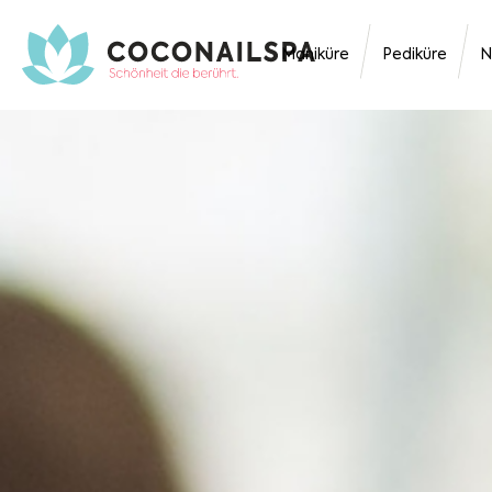
Maniküre
Pediküre
N