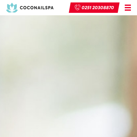
0251 20308870