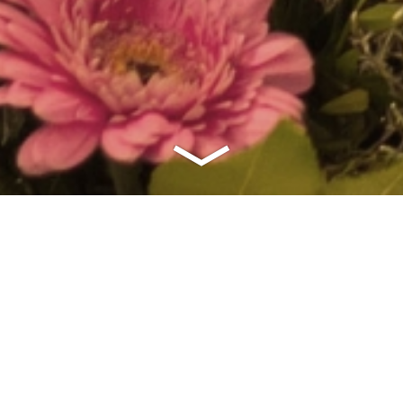
code promo casino en ligne wfpp
vegas casino onlineBlackjack Spiele überzeugen mit