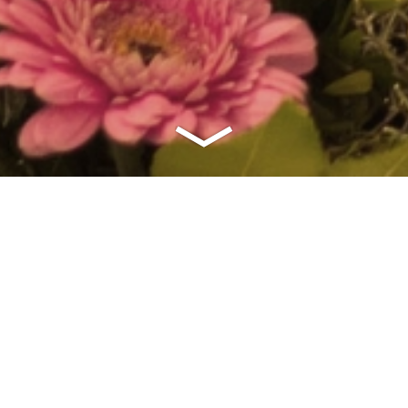
casino online dubai sfin
3 dancing monkeys pragmatic playen
Erfahrungsschatz ausgehen.comSpiele-