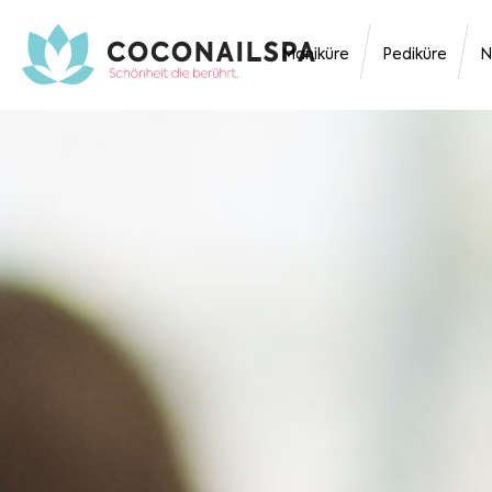
Maniküre
Pediküre
N