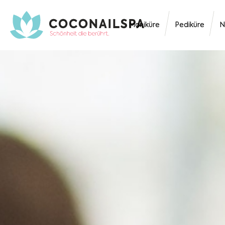
Maniküre
Pediküre
N