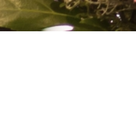
COCONAILSP
book of ra kostenl