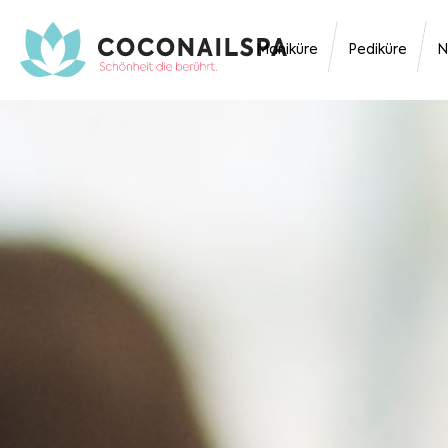
Maniküre
Pediküre
N