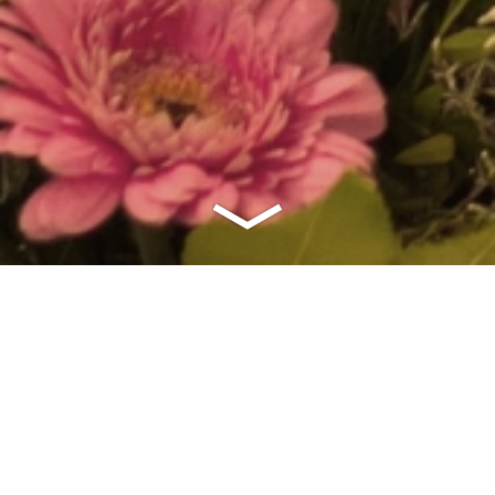
bonus spielhalle xkdn