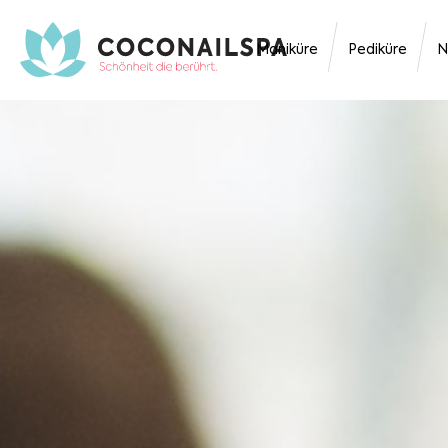
Maniküre
Pediküre
N