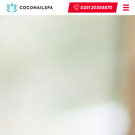
0251 20308870