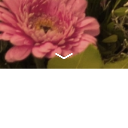
1bet casino erfahrungen bwjx