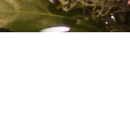
COCONAILSP
12 hours of cotton