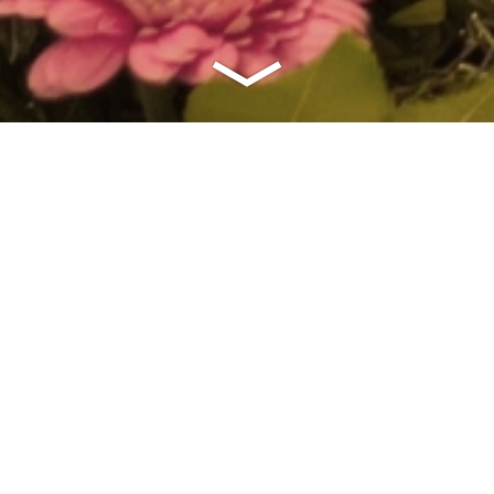
A
arbeitet ausschließlich mit Qualitätsprodukten von:
 eye joe meme