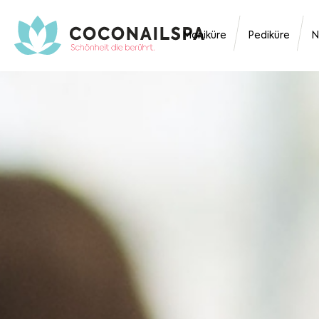
Maniküre
Pediküre
N